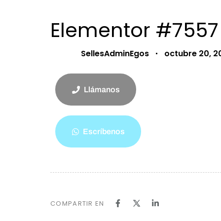
PUBLISHED
Author
Published
Elementor #7557
IN:
on:
SellesAdminEgos
octubre 20, 2
Llámanos
Escríbenos
COMPARTIR EN